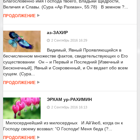
Благословенно имя Господа твоего, Владыки Щедрости,
Величия и Славы. (Сура «Ар Рахман», 55:78) В земном ?...
ПРОДОЛЖЕНИЕ
аз-ЗАХИР
2 Сентябрь 2016 16:29
Видимый, Явный Проявляющийся в
бесчисленном множестве фактов, свидетельствующих о Его
существовании Он – и Первый и Последний [Извечный и
Бесконечный], Явный и Сокровенный, и Он ведает обо всем
сущем. (Сура...
ПРОДОЛЖЕНИЕ
ЭРХАМ ур-РАХИМИН
2 Сентябрь 2016 16:13
Милосерднейший из милосердных И Ай'йюб, когда он к
Господу своему воззвал: “О Господи! Меня беда (?...
ПРОДОЛЖЕНИЕ