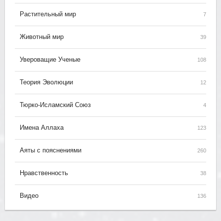
Растительный мир
7
Животный мир
39
Увероващие Ученые
108
Теория Эволюции
12
Тюрко-Исламский Союз
4
Имена Аллаха
123
Аяты с пояснениями
260
Нравственность
38
Видео
136