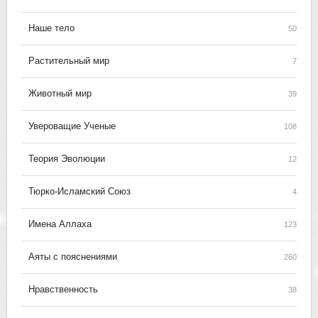
Наше тело
50
Растительный мир
7
Животный мир
39
Увероващие Ученые
108
Теория Эволюции
12
Тюрко-Исламский Союз
4
Имена Аллаха
123
Аяты с пояснениями
260
Нравственность
38